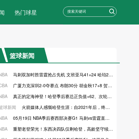
闻
热门球星
篮球新闻
NBA
马刺双加时胜雷霆抢占先机 文班亚马41+24 哈珀24+11 亚历山大24+12
CBA
广厦力克深圳2-0夺赛点 布朗30分 胡金秋17+8 贺希宁18分
2026-
NBA
真正的定海神登！哈登季后赛总正负值+62、次轮+32，双数据领跑骑士全队
篮球新闻
火箭媒体人感慨哈登生涯：自2021年后，终于体验躺赢晋级滋味
NBA
05月19日 NBA季后赛西部决赛G1 马刺vs雷霆直播前瞻分析
2026-
NBA
重塑老登荣光！东西决四队仅剩哈登，高龄坚守续写传奇
2026-05