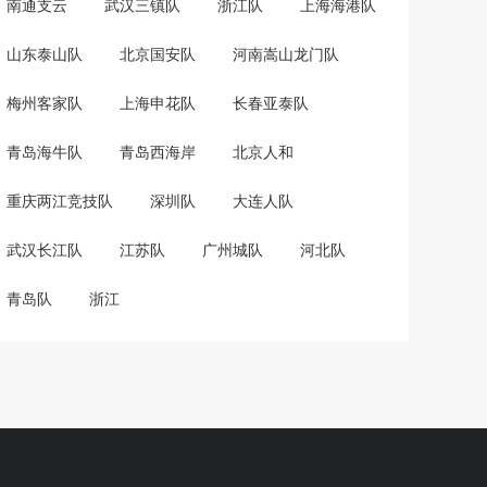
南通支云
武汉三镇队
浙江队
上海海港队
山东泰山队
北京国安队
河南嵩山龙门队
梅州客家队
上海申花队
长春亚泰队
青岛海牛队
青岛西海岸
北京人和
重庆两江竞技队
深圳队
大连人队
武汉长江队
江苏队
广州城队
河北队
青岛队
浙江