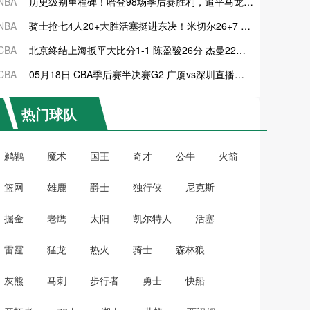
NBA
历史级别里程碑！哈登98场季后赛胜利，追平马龙并列无冠球员历史第一
NBA
骑士抢七4人20+大胜活塞挺进东决！米切尔26+7 阿伦23分 梅里尔23分 詹金斯17分
CBA
北京终结上海扳平大比分1-1 陈盈骏26分 杰曼22分 古德温32分
20
CBA
05月18日 CBA季后赛半决赛G2 广厦vs深圳直播前瞻分析
2026-05
热门球队
鹈鹕
魔术
国王
奇才
公牛
火箭
篮网
雄鹿
爵士
独行侠
尼克斯
掘金
老鹰
太阳
凯尔特人
活塞
雷霆
猛龙
热火
骑士
森林狼
灰熊
马刺
步行者
勇士
快船