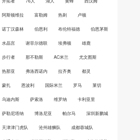
开拓者
76人
湖人
黄蜂
西汉姆
阿斯顿维拉
富勒姆
热刺
卢顿
诺丁汉森林
伯恩利
布伦特福德
伯恩茅斯
水晶宫
谢菲尔德联
埃弗顿
雄鹿
步行者
那不勒斯
AC米兰
尤文图斯
热那亚
弗洛西诺内
拉齐奥
都灵
蒙扎
恩波利
国际米兰
罗马
莱切
乌迪内斯
萨索洛
维罗纳
卡利亚里
萨勒尼塔纳
博洛尼亚
帕尔马
深圳新鹏城
天津津门虎队
沧州雄狮队
成都蓉城队