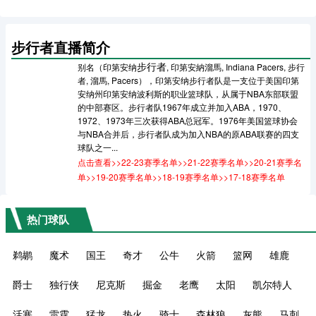
步行者直播简介
步行者
别名（印第安纳
, 印第安納溜馬, Indiana Pacers, 步行
者, 溜馬, Pacers），印第安纳步行者队是一支位于美国印第
安纳州印第安纳波利斯的职业篮球队，从属于NBA东部联盟
的中部赛区。步行者队1967年成立并加入ABA，1970、
1972、1973年三次获得ABA总冠军。1976年美国篮球协会
与NBA合并后，步行者队成为加入NBA的原ABA联赛的四支
球队之一...
点击查看>>
22-23赛季名单
>>
21-22赛季名单
>>
20-21赛季名
单
>>
19-20赛季名单
>>
18-19赛季名单
>>
17-18赛季名单
热门球队
鹈鹕
魔术
国王
奇才
公牛
火箭
篮网
雄鹿
爵士
独行侠
尼克斯
掘金
老鹰
太阳
凯尔特人
活塞
雷霆
猛龙
热火
骑士
森林狼
灰熊
马刺