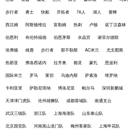
步行者
勇士
快船
开拓者
76人
湖人
黄蜂
西汉姆
阿斯顿维拉
富勒姆
热刺
卢顿
诺丁汉森林
伯恩利
布伦特福德
伯恩茅斯
水晶宫
谢菲尔德联
埃弗顿
雄鹿
步行者
那不勒斯
AC米兰
尤文图斯
热那亚
弗洛西诺内
拉齐奥
都灵
蒙扎
恩波利
国际米兰
罗马
莱切
乌迪内斯
萨索洛
维罗纳
卡利亚里
萨勒尼塔纳
博洛尼亚
帕尔马
深圳新鹏城
天津津门虎队
沧州雄狮队
成都蓉城队
南通支云
武汉三镇队
浙江队
上海海港队
山东泰山队
北京国安队
河南嵩山龙门队
梅州客家队
上海申花队