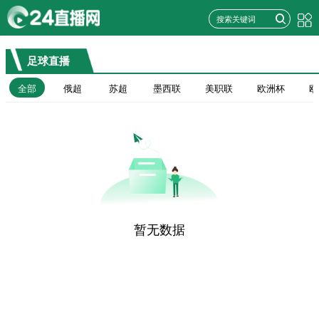
足球直播
全部
俄超
苏超
墨西联
美职联
欧洲杯
欧
暂无数据