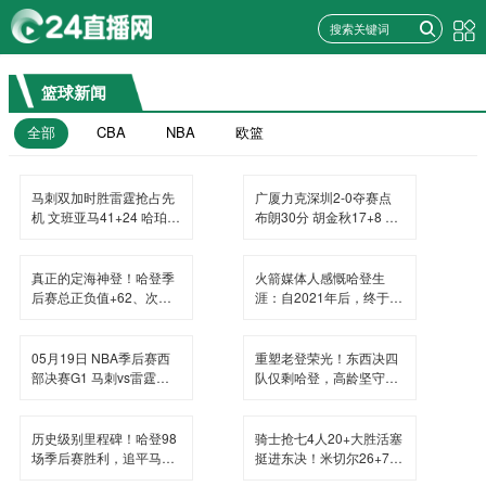
篮球新闻
全部
CBA
NBA
欧篮
马刺双加时胜雷霆抢占先
广厦力克深圳2-0夺赛点
机 文班亚马41+24 哈珀
布朗30分 胡金秋17+8 贺
24+11 亚历山大24+12
希宁18分
真正的定海神登！哈登季
火箭媒体人感慨哈登生
后赛总正负值+62、次轮
涯：自2021年后，终于体
+32，双数据领跑骑士全
验躺赢晋级滋味
队
05月19日 NBA季后赛西
重塑老登荣光！东西决四
部决赛G1 马刺vs雷霆直
队仅剩哈登，高龄坚守续
播前瞻分析
写传奇
历史级别里程碑！哈登98
骑士抢七4人20+大胜活塞
场季后赛胜利，追平马龙
挺进东决！米切尔26+7
并列无冠球员历史第一
阿伦23分 梅里尔23分 詹