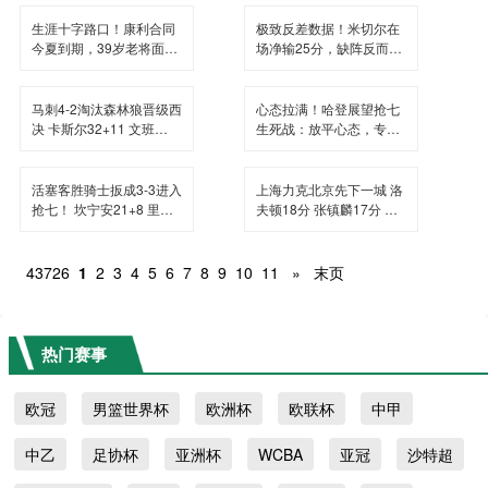
生涯十字路口！康利合同
极致反差数据！米切尔在
今夏到期，39岁老将面临
场净输25分，缺阵反而赢
退役或再战抉择
球
马刺4-2淘汰森林狼晋级西
心态拉满！哈登展望抢七
决 卡斯尔32+11 文班
生死战：放平心态，专注
19+6 华子24分
打好客场一战
活塞客胜骑士扳成3-3进入
上海力克北京先下一城 洛
抢七！ 坎宁安21+8 里德
夫顿18分 张镇麟17分 赵
17+6 哈登23+7
睿14分
43726
1
2
3
4
5
6
7
8
9
10
11
»
末页
热门赛事
欧冠
男篮世界杯
欧洲杯
欧联杯
中甲
中乙
足协杯
亚洲杯
WCBA
亚冠
沙特超