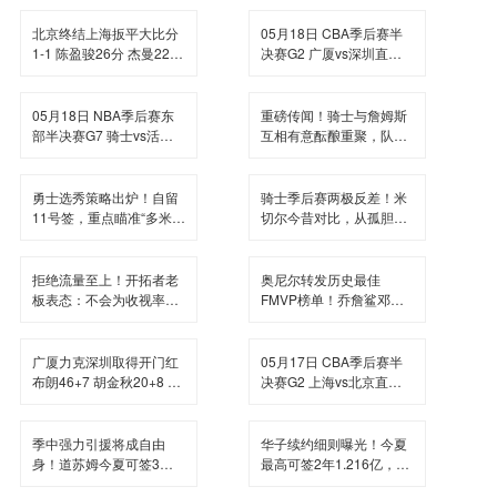
金斯17分
北京终结上海扳平大比分
05月18日 CBA季后赛半
1-1 陈盈骏26分 杰曼22分
决赛G2 广厦vs深圳直播
古德温32分
前瞻分析
05月18日 NBA季后赛东
重磅传闻！骑士与詹姆斯
部半决赛G7 骑士vs活塞
互相有意酝酿重聚，队内
直播前瞻分析
已开启私下沟通
勇士选秀策略出炉！自留
骑士季后赛两极反差！米
11号签，重点瞄准“多米尼
切尔今昔对比，从孤胆英
加詹姆斯”
雄变全队短板
拒绝流量至上！开拓者老
奥尼尔转发历史最佳
板表态：不会为收视率强
FMVP榜单！乔詹鲨邓四
行安排杨瀚森登场
大巨星强势上榜
广厦力克深圳取得开门红
05月17日 CBA季后赛半
布朗46+7 胡金秋20+8 克
决赛G2 上海vs北京直播
里斯托弗31+13
前瞻分析
季中强力引援将成自由
华子续约细则曝光！今夏
身！道苏姆今夏可签3年
最高可签2年1.216亿，冲
5240万续约合同
最佳阵解锁4年3亿顶薪