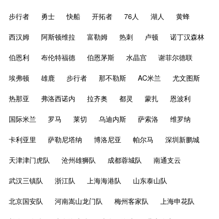
步行者
勇士
快船
开拓者
76人
湖人
黄蜂
西汉姆
阿斯顿维拉
富勒姆
热刺
卢顿
诺丁汉森林
伯恩利
布伦特福德
伯恩茅斯
水晶宫
谢菲尔德联
埃弗顿
雄鹿
步行者
那不勒斯
AC米兰
尤文图斯
热那亚
弗洛西诺内
拉齐奥
都灵
蒙扎
恩波利
国际米兰
罗马
莱切
乌迪内斯
萨索洛
维罗纳
卡利亚里
萨勒尼塔纳
博洛尼亚
帕尔马
深圳新鹏城
天津津门虎队
沧州雄狮队
成都蓉城队
南通支云
武汉三镇队
浙江队
上海海港队
山东泰山队
北京国安队
河南嵩山龙门队
梅州客家队
上海申花队