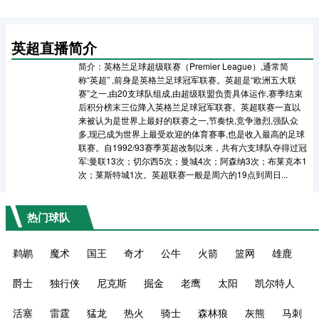
英超直播简介
简介：英格兰足球超级联赛（Premier League）,通常简
称“英超” ,前身是英格兰足球冠军联赛。英超是“欧洲五大联
赛”之一,由20支球队组成,由超级联盟负责具体运作,赛季结束
后积分榜末三位降入英格兰足球冠军联赛。英超联赛一直以
来被认为是世界上最好的联赛之一,节奏快,竞争激烈,强队众
多,现已成为世界上最受欢迎的体育赛事,也是收入最高的足球
联赛。自1992/93赛季英超改制以来，共有六支球队夺得过冠
军:曼联13次；切尔西5次；曼城4次；阿森纳3次；布莱克本1
次；莱斯特城1次。英超联赛一般是周六的19点到周日...
热门球队
鹈鹕
魔术
国王
奇才
公牛
火箭
篮网
雄鹿
爵士
独行侠
尼克斯
掘金
老鹰
太阳
凯尔特人
活塞
雷霆
猛龙
热火
骑士
森林狼
灰熊
马刺