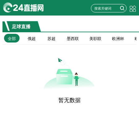
足球直播
全部
俄超
苏超
墨西联
美职联
欧洲杯
欧
暂无数据