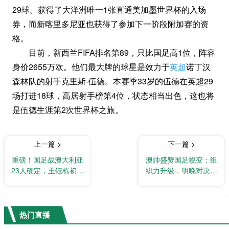
29球。获得了大洋洲唯一1张直通美加墨世界杯的入场
券，而新喀里多尼亚也获得了参加下一阶段附加赛的资
格。
目前，新西兰FIFA排名第89，只比国足高1位，阵容
身价2655万欧。他们最大牌的球星是效力于
英超
诺丁汉
森林队的射手克里斯-伍德。本赛季33岁的伍德在英超29
场打进18球，高居射手榜第4位，状态相当出色，这也将
是伍德生涯第2次世界杯之旅。
上一篇 >
下一篇 >
重磅！国足战澳大利亚
澳帅盛赞国足蜕变：组
23人确定，王钰栋初登
织力升级，明晚对决艰
大名单
难
热门直播